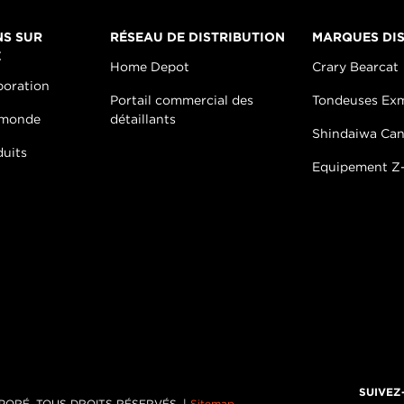
NS SUR
RÉSEAU DE DISTRIBUTION
MARQUES DIS
E
Home Depot
Crary Bearcat
poration
Portail commercial des
Tondeuses Ex
 monde
détaillants
Shindaiwa Ca
duits
Equipement Z-
SUIVEZ
PORÉ, TOUS DROITS RÉSERVÉS. |
Sitemap