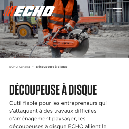
Passez au contenu principal
Passer au contenu du pied de p
ECHO Canada
Découpeuse à disque
DÉCOUPEUSE À DISQUE
Outil fiable pour les entrepreneurs qui
s’attaquent à des travaux difficiles
d’aménagement paysager, les
découpeuses à disque ECHO allient le