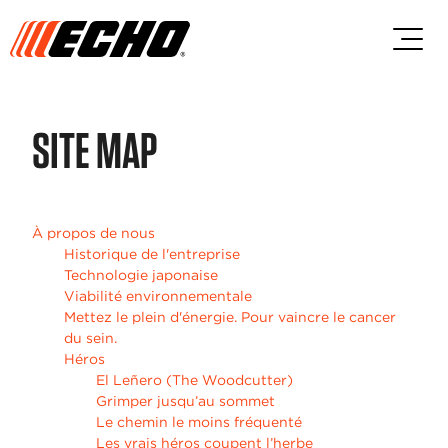
Passez au contenu principal
Passer au contenu du pied de p
SITE MAP
À propos de nous
Historique de l'entreprise
Technologie japonaise
Viabilité environnementale
Mettez le plein d'énergie. Pour vaincre le cancer
du sein.
Héros
El Leñero (The Woodcutter)
Grimper jusqu’au sommet
Le chemin le moins fréquenté
Les vrais héros coupent l’herbe