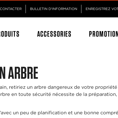
Passez au contenu principal
Passer au contenu du pied de p
CONTACTER
BULLETIN D'INFORMATION
ENREGISTREZ VO
RODUITS
ACCESSORIES
PROMOTIO
UN ARBRE
ain, retiriez un arbre dangereux de votre propriét
rbre en toute sécurité nécessite de la préparation, 
u'avec un peu de planification et une bonne comp