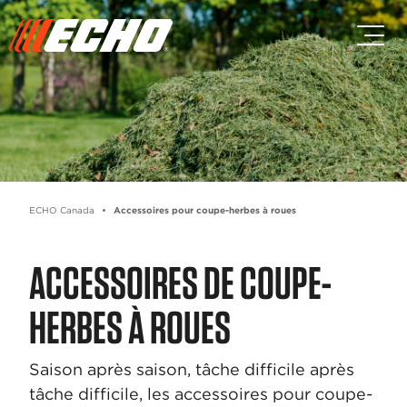
Passez au contenu principal
Passer au contenu du pied de p
ECHO Canada
Accessoires pour coupe-herbes à roues
ACCESSOIRES DE COUPE-
HERBES À ROUES
Saison après saison, tâche difficile après
tâche difficile, les accessoires pour coupe-