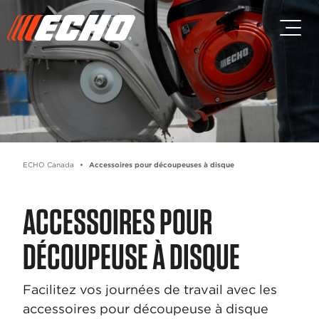
Passez au contenu principal
Passer au contenu du pied de p
ECHO Canada
Accessoires pour découpeuses à disque
ACCESSOIRES POUR
DÉCOUPEUSE À DISQUE
Facilitez vos journées de travail avec les
accessoires pour découpeuse à disque