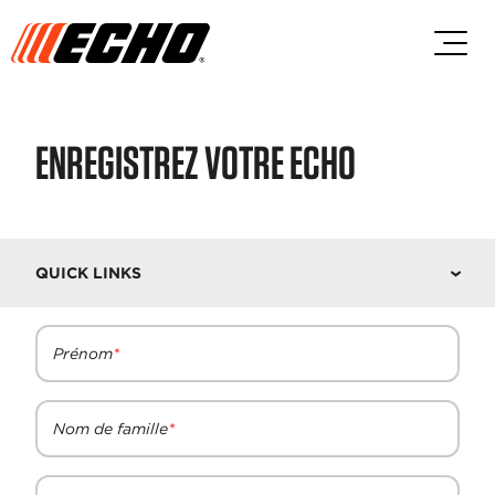
Passez au contenu principal
Passer au contenu du pied de p
ENREGISTREZ VOTRE ECHO
QUICK LINKS
Prénom
Nom de famille