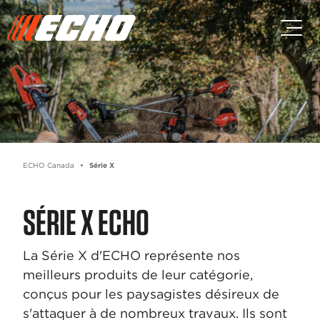
Passez au contenu principal
Passer au contenu du pied de p
ECHO Canada
Série X
SÉRIE X ECHO
La Série X d'ECHO représente nos
meilleurs produits de leur catégorie,
conçus pour les paysagistes désireux de
s'attaquer à de nombreux travaux. Ils sont