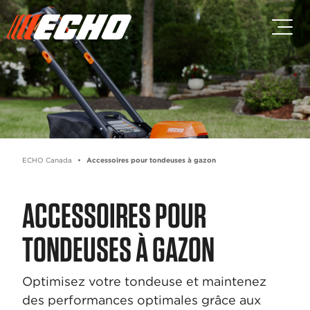
Passez au contenu principal
Passer au contenu du pied de p
ECHO Canada
Accessoires pour tondeuses à gazon
ACCESSOIRES POUR
TONDEUSES À GAZON
Optimisez votre tondeuse et maintenez
des performances optimales grâce aux