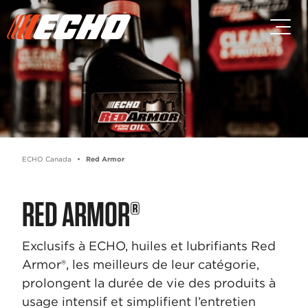
Passez au contenu principal
Passer au contenu du pied de p
ECHO Canada
Red Armor
RED ARMOR®
Exclusifs à ECHO, huiles et lubrifiants Red
Armor®, les meilleurs de leur catégorie,
prolongent la durée de vie des produits à
usage intensif et simplifient l’entretien