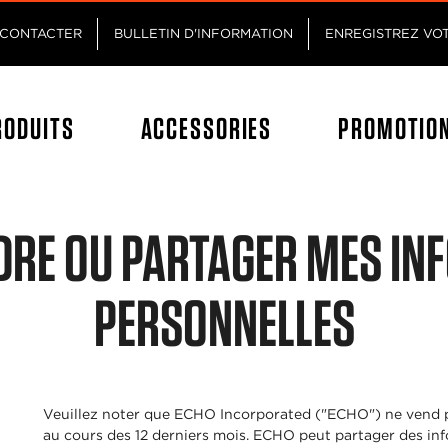
Passez au contenu principal
Passer au contenu du pied de p
CONTACTER
BULLETIN D'INFORMATION
ENREGISTREZ VO
RODUITS
ACCESSORIES
PROMOTIO
DRE OU PARTAGER MES I
PERSONNELLES
Veuillez noter que ECHO Incorporated ("ECHO") ne vend p
au cours des 12 derniers mois. ECHO peut partager des inf