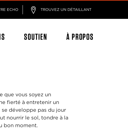
age
TRE ECHO
TROUVEZ UN DÉTAILLANT
NS
SOUTIEN
À PROPOS
te que vous soyez un
e fierté à entretenir un
e se développe pas du jour
t nourrir le sol, tondre à la
 au bon moment.