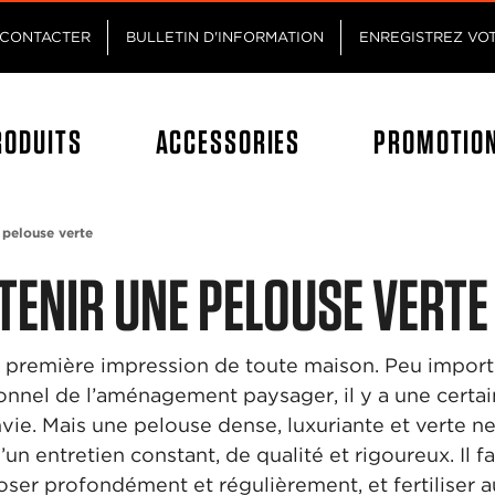
Passez au contenu principal
Passer au contenu du pied de p
CONTACTER
BULLETIN D'INFORMATION
ENREGISTREZ VO
RODUITS
ACCESSORIES
PROMOTIO
pelouse verte
ENIR UNE PELOUSE VERTE
a première impression de toute maison. Peu impor
onnel de l’aménagement paysager, il y a une certain
vie. Mais une pelouse dense, luxuriante et verte n
un entretien constant, de qualité et rigoureux. Il fau
oser profondément et régulièrement, et fertiliser