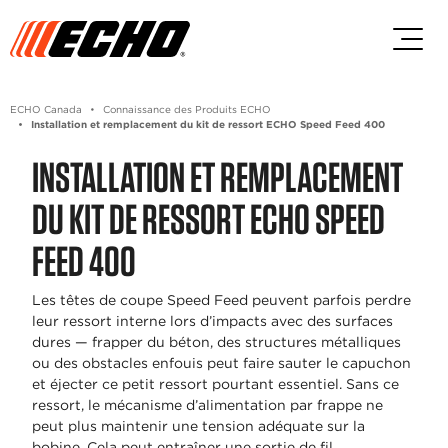
Passez au contenu principal
Passer au contenu du pied de p
ECHO Canada
Connaissance des Produits ECHO
Installation et remplacement du kit de ressort ECHO Speed Feed 400
INSTALLATION ET REMPLACEMENT
DU KIT DE RESSORT ECHO SPEED
FEED 400
Les têtes de coupe Speed Feed peuvent parfois perdre
leur ressort interne lors d’impacts avec des surfaces
dures — frapper du béton, des structures métalliques
ou des obstacles enfouis peut faire sauter le capuchon
et éjecter ce petit ressort pourtant essentiel. Sans ce
ressort, le mécanisme d’alimentation par frappe ne
peut plus maintenir une tension adéquate sur la
bobine. Cela peut entraîner une sortie de fil