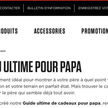
Passez au contenu principal
Passer au contenu du pied de p
CONTACTER
BULLETIN D'INFORMATION
ENREGISTREZ VO
RODUITS
ACCESSORIES
PROMOTIO
papa
 ULTIME POUR PAPA
ment idéal pour montrer à votre père à quel point 
n et votre terrain en parfait état. Mais trouver le c
r le père qui semble déjà tout avoir.
 créé notre
Guide ultime de cadeaux pour papa
, r