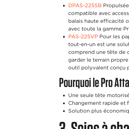
DPAS-225SB
Propulsée
compatible avec acces
balais haute efficacit
avec toute la gamme Pro
PAS-225VP
Pour les pa
tout-en-un est une solu
comprend une tête de
garder le terrain propr
outil polyvalent conçu p
Pourquoi le Pro Att
Une seule tête motorisé
Changement rapide et f
Solution plus économiqu
3. Scies à ch