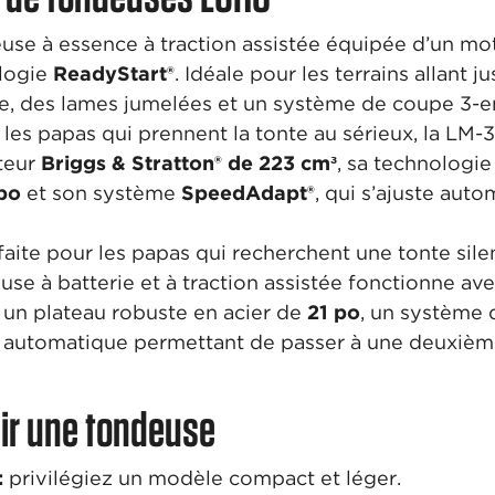
use à essence à traction assistée équipée d’un m
ologie
ReadyStart®
. Idéale pour les terrains allant j
e, des lames jumelées et un système de coupe 3-en
 les papas qui prennent la tonte au sérieux, la LM
teur
Briggs & Stratton® de 223 cm³
, sa technologi
po
et son système
SpeedAdapt®
, qui s’ajuste aut
faite pour les papas qui recherchent une tonte sil
use à batterie et à traction assistée fonctionne av
un plateau robuste en acier de
21 po
, un système d
automatique permettant de passer à une deuxième
sir une tondeuse
:
privilégiez un modèle compact et léger.