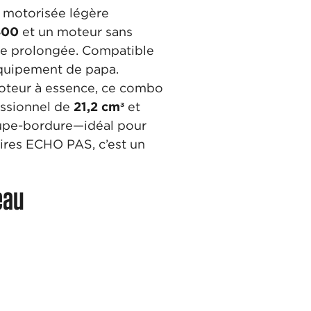
e motorisée légère
400
et un moteur sans
mie prolongée. Compatible
équipement de papa.
 moteur à essence, ce combo
essionnel de
21,2 cm³
et
oupe-bordure—idéal pour
oires ECHO PAS, c’est un
eau