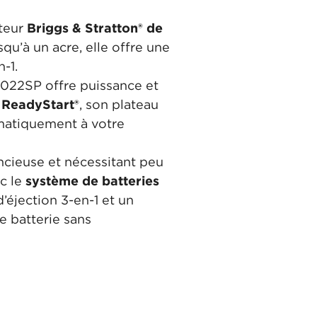
oteur
Briggs & Stratton® de
usqu’à un acre, elle offre une
-1.
-3022SP offre puissance et
e
ReadyStart®
, son plateau
omatiquement à votre
encieuse et nécessitant peu
ec le
système de batteries
’éjection 3-en-1 et un
 batterie sans