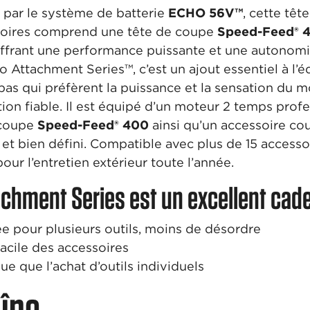
 par le système de batterie
ECHO 56V™
, cette têt
soires comprend une tête de coupe
Speed-Feed® 
é offrant une performance puissante et une autono
 Attachment Series™, c’est un ajout essentiel à l’
pas qui préfèrent la puissance et la sensation du
tion fiable. Il est équipé d’un moteur 2 temps prof
 coupe
Speed-Feed® 400
ainsi qu’un accessoire c
e et bien défini. Compatible avec plus de 15 access
our l’entretien extérieur toute l’année.
achment Series est un excellent cad
e pour plusieurs outils, moins de désordre
acile des accessoires
e que l’achat d’outils individuels
aîne