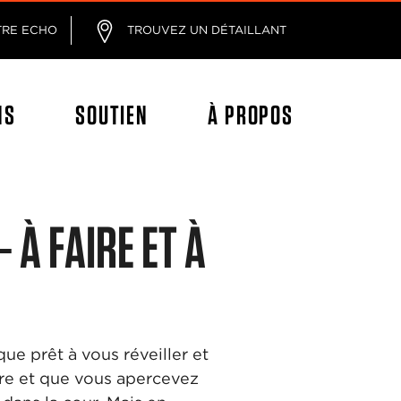
age
TRE ECHO
TROUVEZ UN DÉTAILLANT
NS
SOUTIEN
À PROPOS
 À FAIRE ET À
ue prêt à vous réveiller et
dre et que vous apercevez