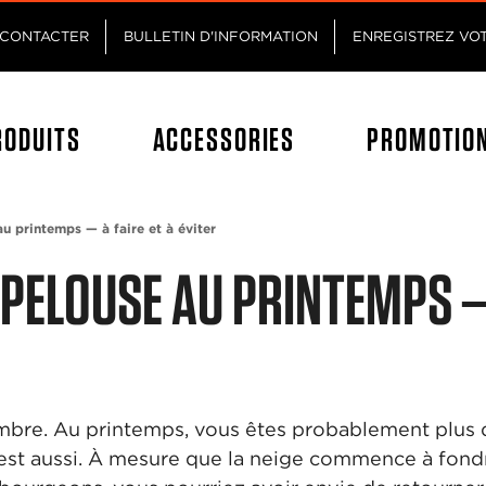
Passez au contenu principal
Passer au contenu du pied de p
CONTACTER
BULLETIN D'INFORMATION
ENREGISTREZ VO
RODUITS
ACCESSORIES
PROMOTIO
u printemps — à faire et à éviter
 PELOUSE AU PRINTEMPS —
sombre. Au printemps, vous êtes probablement plus q
 l’est aussi. À mesure que la neige commence à fon