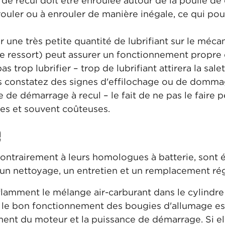
de recul doit être enroulée autour de la poulie de
rouler ou à enrouler de manière inégale, ce qui pou
 une très petite quantité de lubrifiant sur le méc
 le ressort) peut assurer un fonctionnement propre 
pas trop lubrifier – trop de lubrifiant attirera la sale
s constatez des signes d'effilochage ou de domma
de démarrage à recul – le fait de ne pas le faire p
es et souvent coûteuses.
e
 contrairement à leurs homologues à batterie, sont
 un nettoyage, un entretien et un remplacement rég
lamment le mélange air-carburant dans le cylindre 
t le bon fonctionnement des bougies d'allumage est
ent du moteur et la puissance de démarrage. Si el