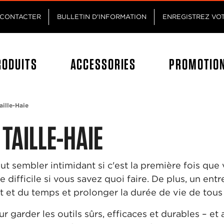
Passez au contenu principal
Passer au contenu du pied de p
CONTACTER
BULLETIN D'INFORMATION
ENREGISTREZ VO
RODUITS
ACCESSORIES
PROMOTIO
aille-Haie
 TAILLE-HAIE
eut sembler intimidant si c'est la première fois que 
 difficile si vous savez quoi faire. De plus, un en
t et du temps et prolonger la durée de vie de tous 
ur garder les outils sûrs, efficaces et durables – et