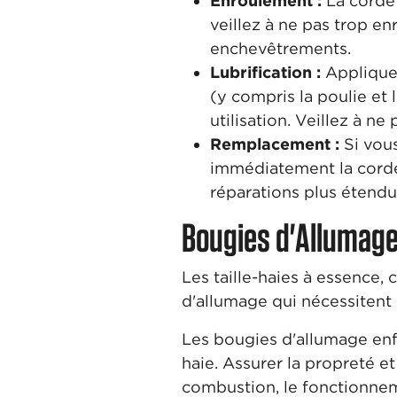
Enroulement :
La corde 
veillez à ne pas trop en
enchevêtrements.
Lubrification :
Appliquer
(y compris la poulie et
utilisation. Veillez à ne 
Remplacement :
Si vou
immédiatement la corde 
réparations plus étendu
Bougies d'Allumag
Les taille-haies à essence,
d'allumage qui nécessitent
Les bougies d'allumage enf
haie. Assurer la propreté e
combustion, le fonctionnem