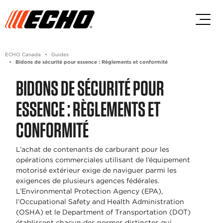
Passez au contenu principal
Passer au contenu du pied de p
ECHO Canada
Guides
Bidons de sécurité pour essence : Règlements et conformité
BIDONS DE SÉCURITÉ POUR
ESSENCE : RÈGLEMENTS ET
CONFORMITÉ
L’achat de contenants de carburant pour les
opérations commerciales utilisant de l’équipement
motorisé extérieur exige de naviguer parmi les
exigences de plusieurs agences fédérales.
L’Environmental Protection Agency (EPA),
l’Occupational Safety and Health Administration
(OSHA) et le Department of Transportation (DOT)
établissent chacun des normes distinctes qui