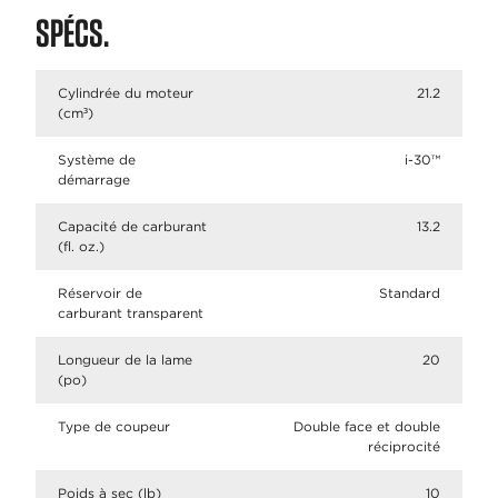
SPÉCS.
Cylindrée du moteur
21.2
(cm³)
Système de
i-30™
démarrage
Capacité de carburant
13.2
(fl. oz.)
Réservoir de
Standard
carburant transparent
Longueur de la lame
20
(po)
Type de coupeur
Double face et double
réciprocité
Poids à sec (lb)
10