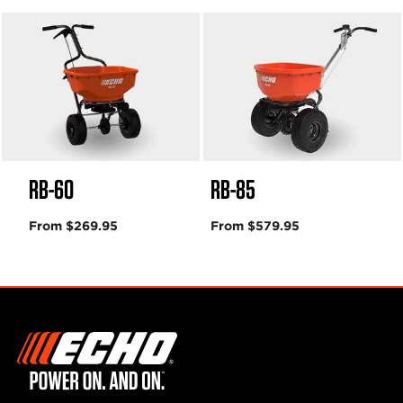
RB-60
RB-85
From $269.95
From $579.95