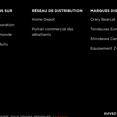
NS SUR
RÉSEAU DE DISTRIBUTION
MARQUES DIS
E
Home Depot
Crary Bearcat
poration
Portail commercial des
Tondeuses Ex
 monde
détaillants
Shindaiwa Ca
duits
Equipement Z-
SUIVEZ
PORÉ, TOUS DROITS RÉSERVÉS. |
Sitemap