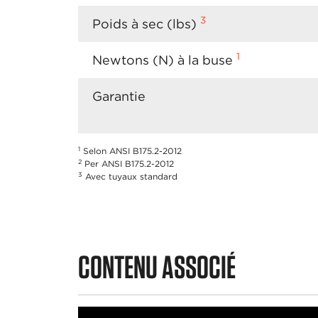
3
Poids à sec (lbs)
1
Newtons (N) à la buse
Garantie
1
Selon ANSI B175.2-2012
2
Per ANSI B175.2-2012
3
Avec tuyaux standard
CONTENU ASSOCIÉ