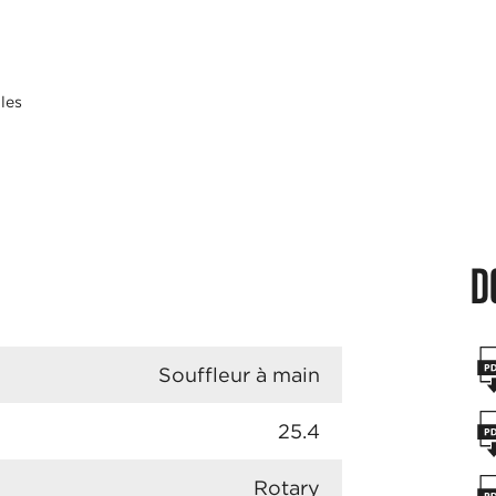
les
D
Souffleur à main
25.4
Rotary