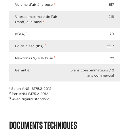
1
Volume d'air à la buse
517
Vitesse maximale de l'air
216
2
(mph) à la buse
1
dB(A)
70
3
Poids à sec (lbs)
22.7
1
Newtons (N) à la buse
22
Garantie
5 ans consommateurs / 2
ans commercial
1
Selon ANSI B175.2-2012
2
Per ANSI B175.2-2012
3
Avec tuyaux standard
DOCUMENTS TECHNIQUES