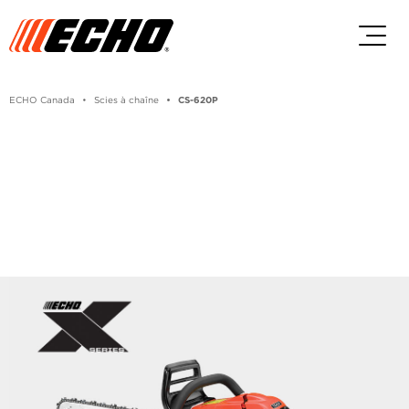
Passez au contenu principal
Passer au contenu du pied de p
ECHO Canada
Scies à chaîne
CS-620P