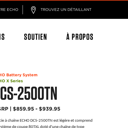
age
TRE ECHO
TROUVEZ UN DÉTAILLANT
NS
SOUTIEN
À PROPOS
HO Battery System
O X Series
CS-2500TN
RP | $859.95 - $939.95
scie à chaîne ECHO DCS-2500TN est légère et comprend
système de coupe 80TXL doté d'une chaîne de type