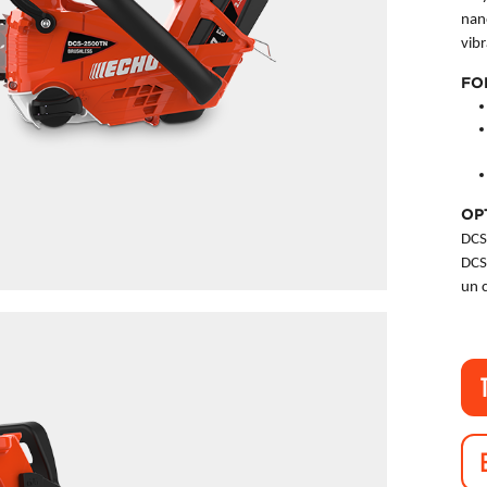
nan
vibr
FO
OP
DCS
DCS
un 