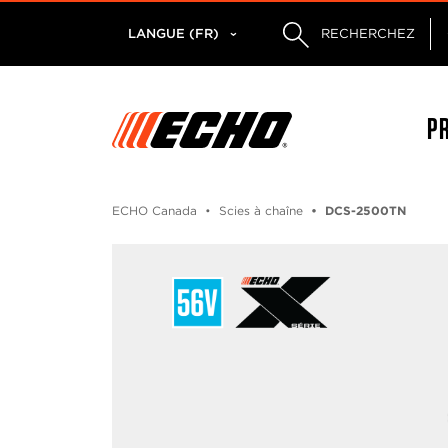
LANGUE (FR)
RECHERCHEZ
P
ECHO Canada
Scies à chaîne
DCS-2500TN