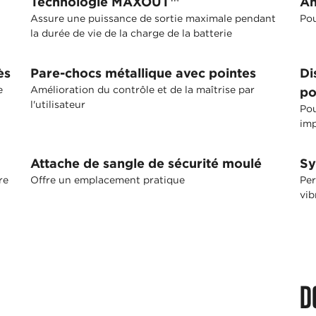
Technologie MAXOUT™
An
Assure une puissance de sortie maximale pendant
Pou
la durée de vie de la charge de la batterie
ès
Pare-chocs métallique avec pointes
Di
e
Amélioration du contrôle et de la maîtrise par
p
l'utilisateur
Pou
imp
Attache de sangle de sécurité moulé
Sy
re
Offre un emplacement pratique
Per
vib
D