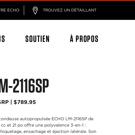
age
TRE ECHO
TROUVEZ UN DÉTAILLANT
NS
SOUTIEN
À PROPOS
M-2116SP
RP | $789.95
tondeuse autopropulsée ECHO LM-2116SP de
 cc et 21 po offre une polyvalence 3-en-1 :
hiquetage, ensachage et éjection latérale. Son