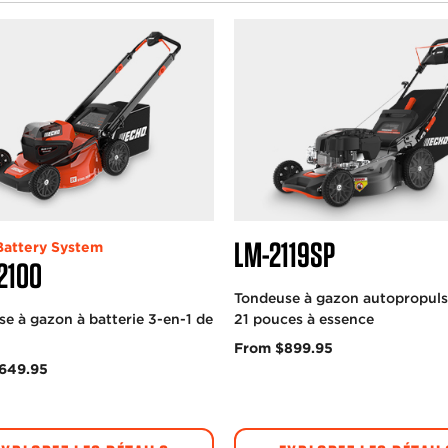
LM-2119SP
attery System
2100
Tondeuse à gazon autopropuls
e à gazon à batterie 3-en-1 de
21 pouces à essence
From $899.95
649.95