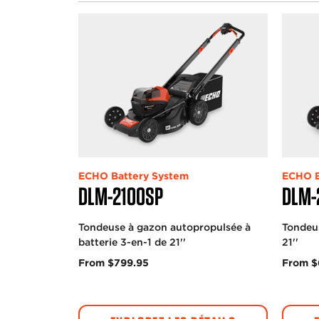
ECHO Battery System
ECHO B
DLM-2100SP
DLM-
Tondeuse à gazon autopropulsée à
Tondeus
batterie 3-en-1 de 21''
21''
From $799.95
From $