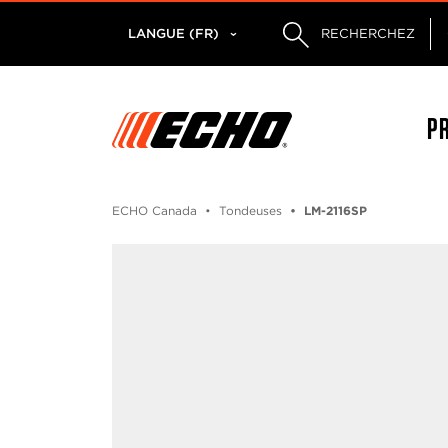
LANGUE (FR)
RECHERCHEZ
P
ECHO Canada
Tondeuses
LM-2116SP