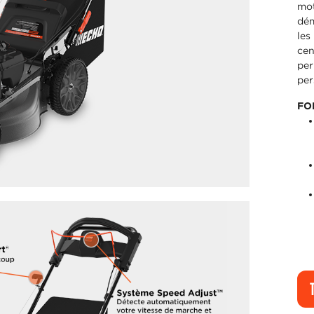
mot
dém
les
cen
per
per
FO