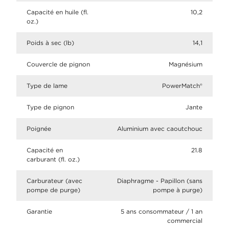
Capacité en huile (fl.
10,2
oz.)
Poids à sec (lb)
14,1
Couvercle de pignon
Magnésium
Type de lame
PowerMatch®
Type de pignon
Jante
Poignée
Aluminium avec caoutchouc
Capacité en
21.8
carburant (fl. oz.)
Carburateur (avec
Diaphragme - Papillon (sans
pompe de purge)
pompe à purge)
Garantie
5 ans consommateur / 1 an
commercial