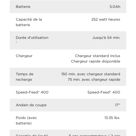
Batterie
5.0Ah
Capacité de la
252 watt heures
batterie
Durée d'utilisation
Jusqu'à 54 min.
1
Chargeur
Chargeur standard inclus
Chargeur rapide disponible
Temps de
150 min. avec chargeur standard
recharge
75 min. avec chargeur rapide
Speed-Feed® 400
Speed-Feed® 400
Andain de coupe
17''
Poids (avec
13.35 lbs.
batterie)
Garantie de l'outil
5 ans consommateur / 2 ans